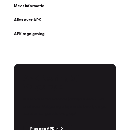
Meer informatie
Alles over APK
APK regelgeving
APK Keuring bij
Vakgarage!
Is het weer tijd voor de jaarlijkse APK? Ga
snel naar Vakgarage bij u in de buurt, en ga
zonder zorgen de weg op!
Plan een APK in