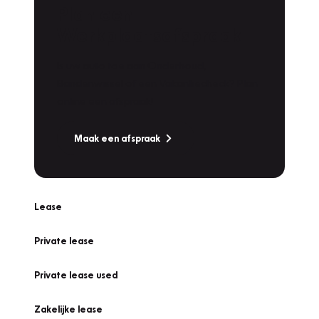
Plan een
Werkplaatsafspraak
Is uw auto toe aan Onderhoud,
Bandenwissel of een Vakantiecheck? Plan
online een afspraak!
Maak een afspraak
Lease
Private lease
Private lease used
Zakelijke lease