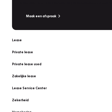
Is uw auto toe aan Onderhoud, Bandenwissel of een Va
Maak een afspraak
Lease
Private lease
Private lease used
Zakelijke lease
Lease Service Center
Zekerheid