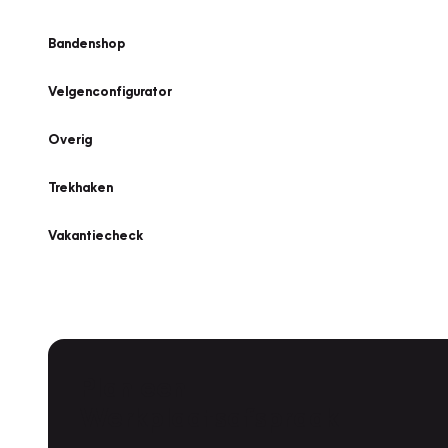
Bandenshop
Velgenconfigurator
Overig
Trekhaken
Vakantiecheck
Plan een
Werkplaatsafspraak