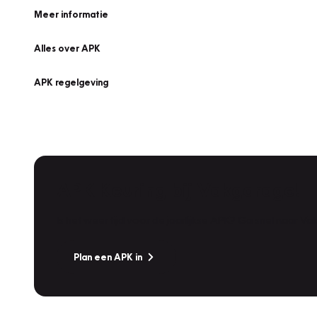
Meer informatie
Alles over APK
APK regelgeving
APK Keuring bij Vakgarage!
Is het weer tijd voor de jaarlijkse APK? Ga snel naar V
Plan een APK in