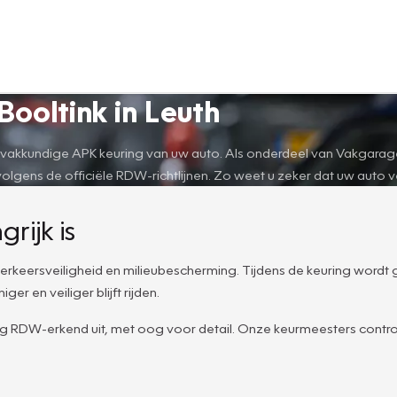
ooltink in Leuth
 vakkundige APK keuring van uw auto. Als onderdeel van Vakgarage s
gens de officiële RDW-richtlijnen. Zo weet u zeker dat uw auto vei
ijk is
e verkeersveiligheid en milieubescherming. Tijdens de keuring wordt
er en veiliger blijft rijden.
ig RDW-erkend uit, met oog voor detail. Onze keurmeesters contr