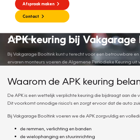
Afspraak maken
Contact
APK keuring bij Vakgarage B
Homepage
Bij Vakgarage Booltink kunt u terecht voor een betrouwbare en
ervaren monteurs voeren de Algemene Periodieke Keuring uit vol
Waarom de APK keuring belangr
De APK is een wettelijk verplichte keuring die bijdraagt aan d
Dit voorkomt onnodige risico's en zorgt ervoor dat de auto zuinig
Bij Vakgarage Booltink voeren we de APK zorgvuldig en volled
de remmen, verlichting en banden
de wielophanging en stuurinrichting