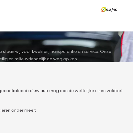
9.2/10
taan wij voor kwaliteit, transparantie en service. Onze
lig en milieuvriendelijk de weg op kan.
 gecontroleerd of uw auto nog aan de wettelijke eisen voldoet.
oleren onder meer: