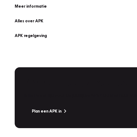
Meer informatie
Alles over APK
APK regelgeving
APK Keuring bij Vakgarage!
Is het weer tijd voor de jaarlijkse APK? Ga snel naar V
Plan een APK in