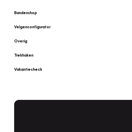
Bandenshop
Velgenconfigurator
Overig
Trekhaken
Vakantiecheck
Plan een
Werkplaatsafspraak