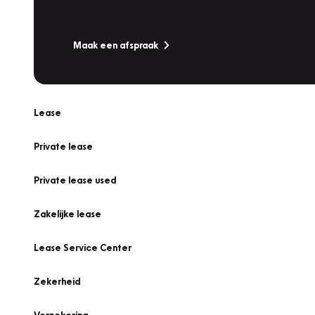
Is uw auto toe aan Onderhoud, Bandenwissel of een Va
Maak een afspraak
Lease
Private lease
Private lease used
Zakelijke lease
Lease Service Center
Zekerheid