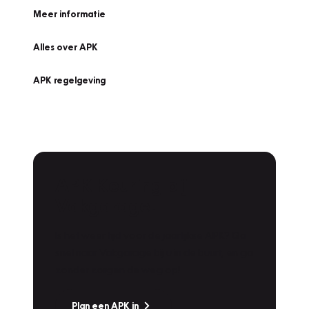
Meer informatie
Alles over APK
APK regelgeving
APK Keuring bij
Vakgarage!
Is het weer tijd voor de jaarlijkse APK? Ga
snel naar Vakgarage bij u in de buurt, en ga
zonder zorgen de weg op!
Plan een APK in