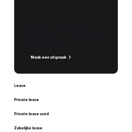
Plan een
Werkplaatsafspraak
Is uw auto toe aan Onderhoud,
Bandenwissel of een Vakantiecheck? Plan
online een afspraak!
Maak een afspraak
Lease
Private lease
Private lease used
Zakelijke lease