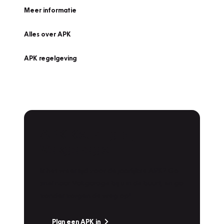
Meer informatie
Alles over APK
APK regelgeving
APK Keuring bij
Vakgarage!
Is het weer tijd voor de jaarlijkse APK? Ga
snel naar Vakgarage bij u in de buurt, en ga
zonder zorgen de weg op!
Plan een APK in