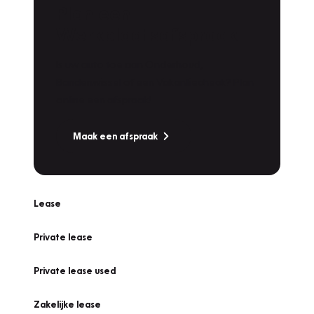
Plan een
Werkplaatsafspraak
Is uw auto toe aan Onderhoud,
Bandenwissel of een Vakantiecheck? Plan
online een afspraak!
Maak een afspraak
Lease
Private lease
Private lease used
Zakelijke lease