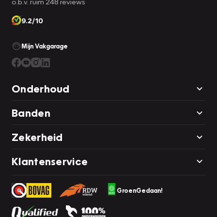
o.b.v. ruim 248 reviews
9.2/10
Mijn Vakgarage
Onderhoud
Banden
Zekerheid
Klantenservice
GroenGedaan!