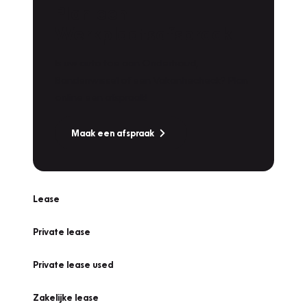
Plan een
Werkplaatsafspraak
Is uw auto toe aan Onderhoud,
Bandenwissel of een Vakantiecheck? Plan
online een afspraak!
Maak een afspraak
Lease
Private lease
Private lease used
Zakelijke lease