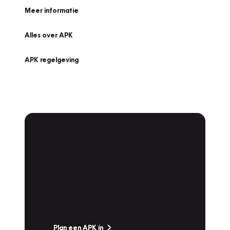
Meer informatie
Alles over APK
APK regelgeving
APK Keuring bij
Vakgarage!
Is het weer tijd voor de jaarlijkse APK? Ga
snel naar Vakgarage bij u in de buurt, en ga
zonder zorgen de weg op!
Plan een APK in